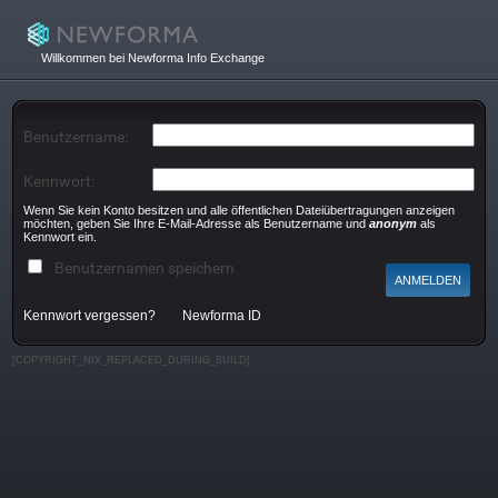
Willkommen bei Newforma Info Exchange
Benutzername:
Kennwort:
Wenn Sie kein Konto besitzen und alle öffentlichen Dateiübertragungen anzeigen
möchten, geben Sie Ihre E-Mail-Adresse als Benutzername und
anonym
als
Kennwort ein.
Benutzernamen speichern
Kennwort vergessen?
Newforma ID
[COPYRIGHT_NIX_REPLACED_DURING_BUILD}